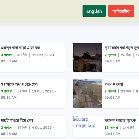
English
প্রতিযোগিতা
এজন্য বাসা ভাড়া এতো কম
ক্যামেরায় ধরা পড়ল ভূত
3 প্রশংসা
|
40 ভিউ
|
12 Oct, 2023 -
2 প্রশংসা
|
26 ভিউ
|
1
03:53 AM
04:53 AM
খুব অল্পের জন্যে বেচে গেল
ভয়ানক খেলা
3 প্রশংসা
|
37 ভিউ
|
10 Oct, 2023 -
2 প্রশংসা
|
22 ভিউ
|
8
05:10 AM
06:03 AM
মাছটা হাঙরে নিয়ে গেল
ভয়ানক ধরনের প্রাংক
3 প্রশংসা
|
37 ভিউ
|
4 Oct, 2023 -
13 প্রশংসা
|
144 ভিউ
|
05:28 AM
03:44 AM