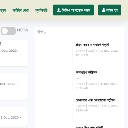
ব্লগ
সর্বাধিক দেখা
ক্যাটাগরি
ভিডিও আপলোড করুন
সাইন ইন
NSFW
শীর্ষ ৫
!
রান্না করার অসাধারণ পদ্ধতি
1 Oct, 2023 -
0 প্রশংসা
| 703 ভিউ | 18 Nov, 2022 -
12:33 AM
অসাধারণ ফ্রীকিক
...
0 প্রশংসা
| 786 ভিউ | 31 Oct, 2022 -
 Oct, 2023 -
05:55 AM
রোনালদো এবং কেনসেলো পর্তুগলে
0 প্রশংসা
| 732 ভিউ | 17 Nov, 2022 -
03:00 AM
3 Oct, 2023 -
ড্রোন নিয়ে গেল কুমিরটি