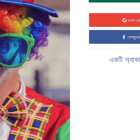
গুগল এর 
ফেসবুকের
একটি অ্যাকা