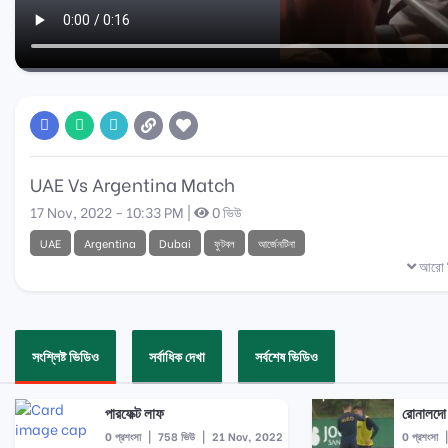
UAE Vs Argentina Match
17 Nov, 2022 - 10:33 PM |
0 ভিউ
UAE
Argentina
Dubai
ফুটবল
আর্জেনটিনা
আরো ব
সংশ্লিষ্ট ভিডিও
সর্বাধিক দেখা
সর্বশেষ ভিডিও
পারফেক্ট লাফ
রোনালদো 
0 প্রশংসা
|
758 ভিউ
|
21 Nov, 2022
0 প্রশংসা