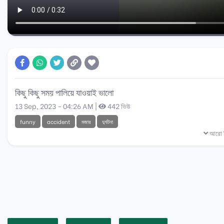
কিছু কিছু সময় পালিয়ে যাওয়াই ভালো
13 Sep, 2023 - 04:26 AM |
442 ভিউ
funny
accident
মজার
দুর্ঘটনা
আরো ব