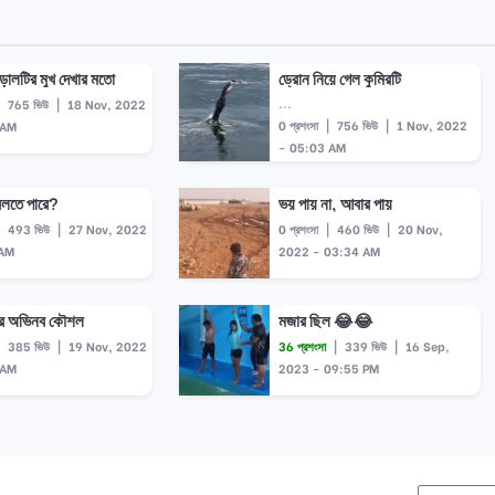
িড়ালটির মুখ দেখার মতো
ড্রোন নিয়ে গেল কুমিরটি
...
|
765 ভিউ
|
18 Nov, 2022
0 প্রশংসা
|
756 ভিউ
|
1 Nov, 2022
 AM
- 05:03 AM
বলতে পারে?
ভয় পায় না, আবার পায়
|
493 ভিউ
|
27 Nov, 2022
0 প্রশংসা
|
460 ভিউ
|
20 Nov,
 AM
2022 - 03:34 AM
ার অভিনব কৌশল
মজার ছিল 😂😂
|
385 ভিউ
|
19 Nov, 2022
36 প্রশংসা
|
339 ভিউ
|
16 Sep,
 AM
2023 - 09:55 PM