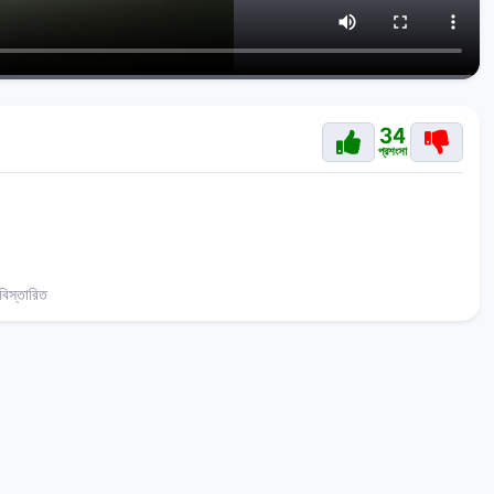
34
প্রশংসা
িস্তারিত