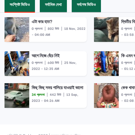
সংশ্লিষ্ট ভিডিও
সর্বাধিক দেখা
সর্বশেষ ভিডিও
এটা কার হাত?
দ্বিতীয় ব
0 প্রশংসা
|
802 ভিউ
|
18 Nov, 2022
0 প্রশংসা
- 04:00 AM
- 03:58
আগে নিজে বেঁচে নিই
কি এমন 
0 প্রশংসা
|
600 ভিউ
|
25 Nov,
0 প্রশংসা
2022 - 12:35 AM
- 01:12
কিছু কিছু সময় পালিয়ে যাওয়াই ভালো
কেক খাব
34 প্রশংসা
|
442 ভিউ
|
13 Sep,
0 প্রশংসা
2023 - 04:26 AM
- 02:08