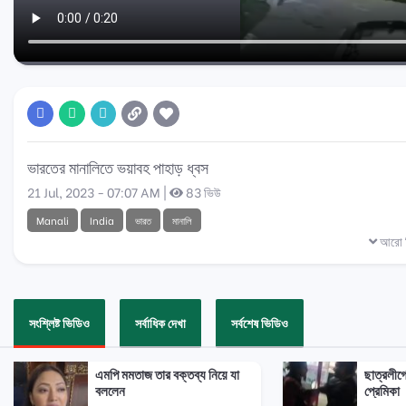
ভারতের মানালিতে ভয়াবহ পাহাড় ধ্বস
21 Jul, 2023 - 07:07 AM |
83 ভিউ
Manali
India
ভারত
মানালি
আরো ব
সংশ্লিষ্ট ভিডিও
সর্বাধিক দেখা
সর্বশেষ ভিডিও
এমপি মমতাজ তার বক্তব্য নিয়ে যা
ছাত্রলীগ
বললেন
প্রেমিকা