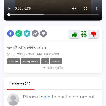
22
প্রশংসা
অল্প বৃষ্টিতেই চারপাশ ভেষে যায়
21 Jul, 2023 - 06:11 AM |
114 ভিউ
Dhaka
Bangladesh
ঢাকা
বাংলাদেশ
আরো বিস্তারিত
সব মন্তব্য (24)
Please
login
to post a comment.