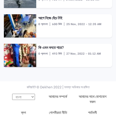
আগে নিজে বেঁচে নিই
0 প্রশংসা
|
600 ভিউ
|
25 Nov, 2022 - 12:35 AM
কি এমন বলতে পারে?
0 প্রশংসা
|
493 ভিউ
|
27 Nov, 2022 - 01:12 AM
কপিরাইট © Dekhen 2022 | সমস্ত অধিকার সংরক্ষিত
আমাদের সম্পর্কে
আমাদের সাথে যোগাযোগ
করুন
ব্লগ
গোপনীয়তা নীতি
শর্তাবলী