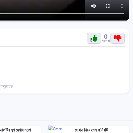
0
প্রশংসা
িস্তারিত
িড়ালটির মুখ দেখার মতো
ড্রোন নিয়ে গেল কুমিরটি